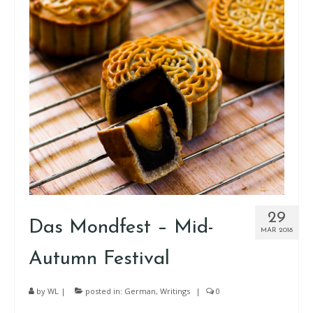
29
Das Mondfest – Mid-
MAR 2018
Autumn Festival
by
WL
|
posted in:
German
,
Writings
|
0