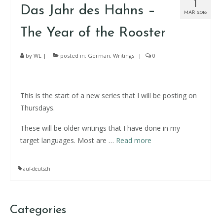
1
Das Jahr des Hahns –
MAR 2018
The Year of the Rooster
by
WL
|
posted in:
German
,
Writings
|
0
This is the start of a new series that I will be posting on
Thursdays.
These will be older writings that I have done in my
target languages. Most are …
Read more
auf-deutsch
Categories