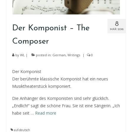
8
Der Komponist – The
MAR 2018
Composer
by
WL
|
posted in:
German
,
Writings
|
0
Der Komponist
Der berühmte klassische Komponist hat ein neues
Musiktheaterstück komponiert.
Die Anhänger des Komponisten sind sehr glücklich.
„Endlich!“ sagt die schöne Frau. Sie ist eine Sängerin. „Ich
habe seit
…
Read more
auf-deutsch