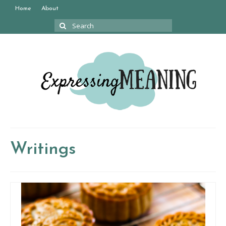
Home
About
Search
for:
Writings